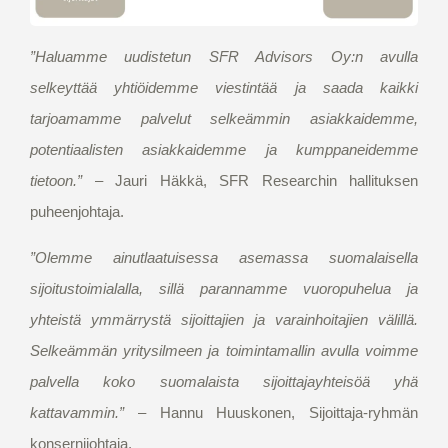
”Haluamme uudistetun SFR Advisors Oy:n avulla
selkeyttää yhtiöidemme viestintää ja saada kaikki
tarjoamamme palvelut selkeämmin asiakkaidemme,
potentiaalisten asiakkaidemme ja kumppaneidemme
tietoon.”
– Jauri Häkkä, SFR Researchin hallituksen
puheenjohtaja.
”Olemme ainutlaatuisessa asemassa suomalaisella
sijoitustoimialalla, sillä parannamme vuoropuhelua ja
yhteistä ymmärrystä sijoittajien ja varainhoitajien välillä.
Selkeämmän yritysilmeen ja toimintamallin avulla voimme
palvella koko suomalaista sijoittajayhteisöä yhä
kattavammin.”
– Hannu Huuskonen, Sijoittaja-ryhmän
konsernijohtaja.