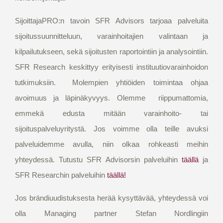
SijoittajaPRO:n tavoin SFR Advisors tarjoaa palveluita
sijoitussuunnitteluun, varainhoitajien valintaan ja
kilpailutukseen, sekä sijoitusten raportointiin ja analysointiin.
SFR Research keskittyy erityisesti instituutiovarainhoidon
tutkimuksiin. Molempien yhtiöiden toimintaa ohjaa
avoimuus ja läpinäkyvyys. Olemme riippumattomia,
emmekä edusta mitään varainhoito- tai
sijoituspalveluyritystä. Jos voimme olla teille avuksi
palveluidemme avulla, niin olkaa rohkeasti meihin
yhteydessä. Tutustu SFR Advisorsin palveluihin
täällä
ja
SFR Researchin palveluihin
täällä!
Jos brändiuudistuksesta herää kysyttävää, yhteydessä voi
olla Managing partner Stefan Nordlingiin