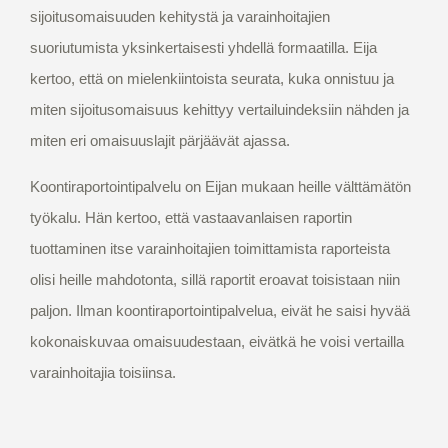
sijoitusomaisuuden kehitystä ja varainhoitajien
suoriutumista yksinkertaisesti yhdellä formaatilla. Eija
kertoo, että on mielenkiintoista seurata, kuka onnistuu ja
miten sijoitusomaisuus kehittyy vertailuindeksiin nähden ja
miten eri omaisuuslajit pärjäävät ajassa.
Koontiraportointipalvelu on Eijan mukaan heille välttämätön
työkalu. Hän kertoo, että vastaavanlaisen raportin
tuottaminen itse varainhoitajien toimittamista raporteista
olisi heille mahdotonta, sillä raportit eroavat toisistaan niin
paljon. Ilman koontiraportointipalvelua, eivät he saisi hyvää
kokonaiskuvaa omaisuudestaan, eivätkä he voisi vertailla
varainhoitajia toisiinsa.