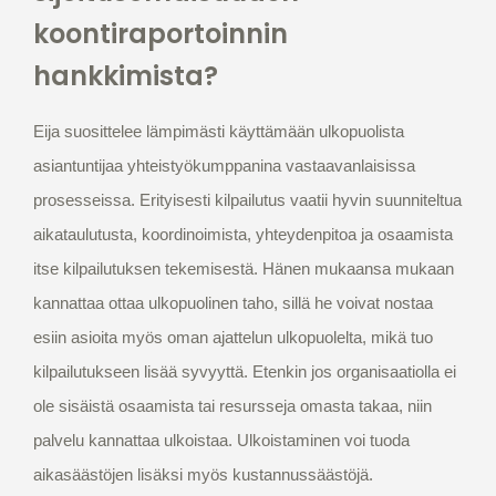
koontiraportoinnin
hankkimista?
Eija suosittelee lämpimästi käyttämään ulkopuolista
asiantuntijaa yhteistyökumppanina vastaavanlaisissa
prosesseissa. Erityisesti kilpailutus vaatii hyvin suunniteltua
aikataulutusta, koordinoimista, yhteydenpitoa ja osaamista
itse kilpailutuksen tekemisestä. Hänen mukaansa mukaan
kannattaa ottaa ulkopuolinen taho, sillä he voivat nostaa
esiin asioita myös oman ajattelun ulkopuolelta, mikä tuo
kilpailutukseen lisää syvyyttä. Etenkin jos organisaatiolla ei
ole sisäistä osaamista tai resursseja omasta takaa, niin
palvelu kannattaa ulkoistaa. Ulkoistaminen voi tuoda
aikasäästöjen lisäksi myös kustannussäästöjä.