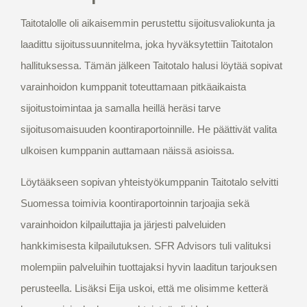
Taitotalolle oli aikaisemmin perustettu sijoitusvaliokunta ja
laadittu sijoitussuunnitelma, joka hyväksytettiin Taitotalon
hallituksessa. Tämän jälkeen Taitotalo halusi löytää sopivat
varainhoidon kumppanit toteuttamaan pitkäaikaista
sijoitustoimintaa ja samalla heillä heräsi tarve
sijoitusomaisuuden koontiraportoinnille. He päättivät valita
ulkoisen kumppanin auttamaan näissä asioissa.
Löytääkseen sopivan yhteistyökumppanin Taitotalo selvitti
Suomessa toimivia koontiraportoinnin tarjoajia sekä
varainhoidon kilpailuttajia ja järjesti palveluiden
hankkimisesta kilpailutuksen. SFR Advisors tuli valituksi
molempiin palveluihin tuottajaksi hyvin laaditun tarjouksen
perusteella. Lisäksi Eija uskoi, että me olisimme ketterä