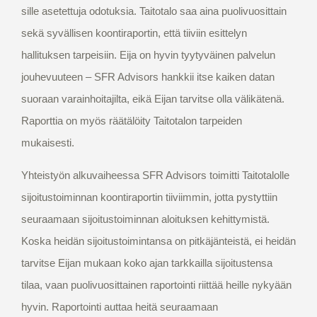
sille asetettuja odotuksia. Taitotalo saa aina puolivuosittain
sekä syvällisen koontiraportin, että tiiviin esittelyn
hallituksen tarpeisiin. Eija on hyvin tyytyväinen palvelun
jouhevuuteen – SFR Advisors hankkii itse kaiken datan
suoraan varainhoitajilta, eikä Eijan tarvitse olla välikätenä.
Raporttia on myös räätälöity Taitotalon tarpeiden
mukaisesti.
Yhteistyön alkuvaiheessa SFR Advisors toimitti Taitotalolle
sijoitustoiminnan koontiraportin tiiviimmin, jotta pystyttiin
seuraamaan sijoitustoiminnan aloituksen kehittymistä.
Koska heidän sijoitustoimintansa on pitkäjänteistä, ei heidän
tarvitse Eijan mukaan koko ajan tarkkailla sijoitustensa
tilaa, vaan puolivuosittainen raportointi riittää heille nykyään
hyvin. Raportointi auttaa heitä seuraamaan