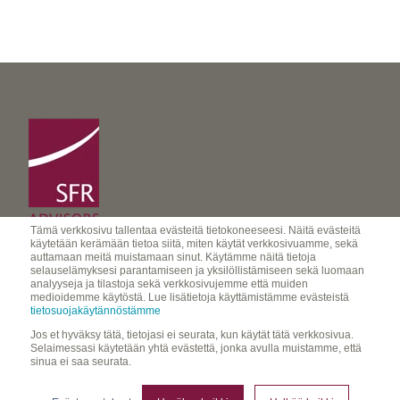
Tämä verkkosivu tallentaa evästeitä tietokoneeseesi. Näitä evästeitä
käytetään kerämään tietoa siitä, miten käytät verkkosivuamme, sekä
auttamaan meitä muistamaan sinut. Käytämme näitä tietoja
SFR Advisors Oy
selauselämyksesi parantamiseen ja yksilöllistämiseen sekä luomaan
analyyseja ja tilastoja sekä verkkosivujemme että muiden
advisors@sfr-group.com
medioidemme käytöstä. Lue lisätietoja käyttämistämme evästeistä
tietosuojakäytännöstämme
Jos et hyväksy tätä, tietojasi ei seurata, kun käytät tätä verkkosivua.
Selaimessasi käytetään yhtä evästettä, jonka avulla muistamme, että
Y-tunnus 2655360-7
sinua ei saa seurata.
© SFR Advisors Oy