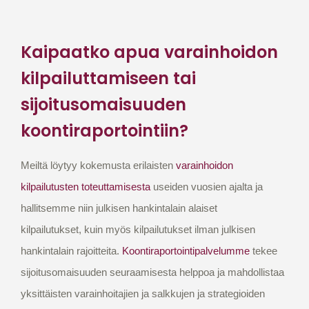
Kaipaatko apua varainhoidon
kilpailuttamiseen tai
sijoitusomaisuuden
koontiraportointiin?
Meiltä löytyy kokemusta erilaisten
varainhoidon
kilpailutusten toteuttamisesta
useiden vuosien ajalta ja
h
allitsemme niin julkisen hankintalain alaiset
kilpailutukset,
kuin myös kilpailutukset ilman julkisen
hankintalain rajoitteita.
Koontiraportointipalvelumme
tekee
sijoitusomaisuuden seuraamisesta helppoa ja mahdollistaa
yksittäisten varainhoitajien ja salkkujen ja strategioiden