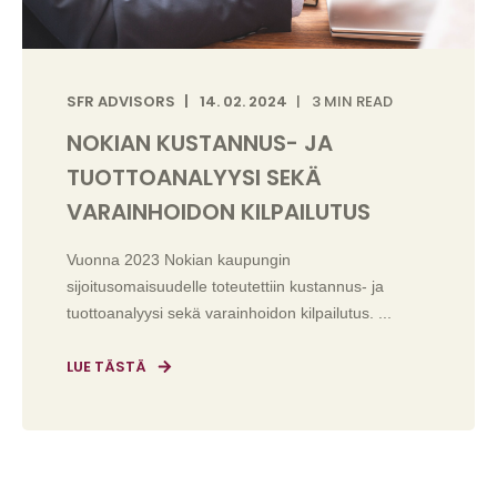
SFR ADVISORS
14. 02. 2024
3 MIN READ
NOKIAN KUSTANNUS- JA
TUOTTOANALYYSI SEKÄ
VARAINHOIDON KILPAILUTUS
Vuonna 2023 Nokian kaupungin
sijoitusomaisuudelle toteutettiin kustannus- ja
tuottoanalyysi sekä varainhoidon kilpailutus. ...
LUE TÄSTÄ