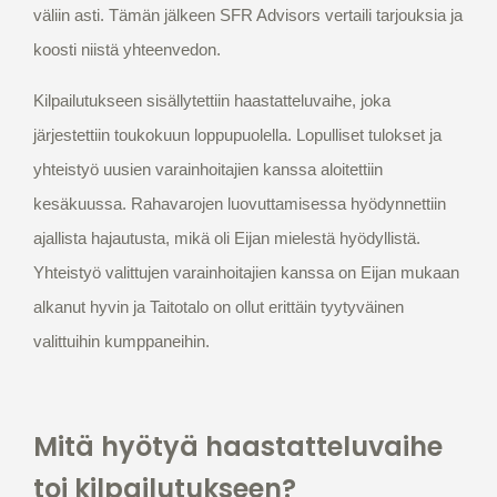
väliin asti. Tämän jälkeen SFR Advisors vertaili tarjouksia ja
koosti niistä yhteenvedon.
Kilpailutukseen sisällytettiin haastatteluvaihe, joka
järjestettiin toukokuun loppupuolella. Lopulliset tulokset ja
yhteistyö uusien varainhoitajien kanssa aloitettiin
kesäkuussa. Rahavarojen luovuttamisessa hyödynnettiin
ajallista hajautusta, mikä oli Eijan mielestä hyödyllistä.
Yhteistyö valittujen varainhoitajien kanssa on Eijan mukaan
alkanut hyvin ja Taitotalo on ollut erittäin tyytyväinen
valittuihin kumppaneihin.
Mitä hyötyä haastatteluvaihe
toi kilpailutukseen?