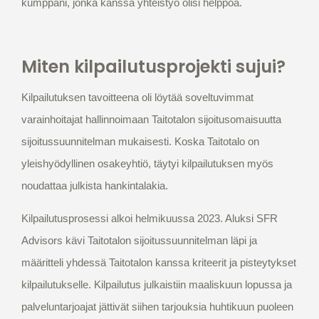
kumppani, jonka kanssa yhteistyö olisi helppoa.
Miten kilpailutusprojekti sujui?
Kilpailutuksen tavoitteena oli löytää soveltuvimmat
varainhoitajat hallinnoimaan Taitotalon sijoitusomaisuutta
sijoitussuunnitelman mukaisesti. Koska Taitotalo on
yleishyödyllinen osakeyhtiö, täytyi kilpailutuksen myös
noudattaa julkista hankintalakia.
Kilpailutusprosessi alkoi helmikuussa 2023. Aluksi SFR
Advisors kävi Taitotalon sijoitussuunnitelman läpi ja
määritteli yhdessä Taitotalon kanssa kriteerit ja pisteytykset
kilpailutukselle. Kilpailutus julkaistiin maaliskuun lopussa ja
palveluntarjoajat jättivät siihen tarjouksia huhtikuun puoleen