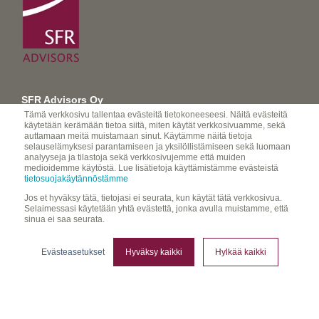
SFR Advisors Oy
advisors@sfr-group.com
Tämä verkkosivu tallentaa evästeitä tietokoneeseesi. Näitä evästeitä
käytetään kerämään tietoa siitä, miten käytät verkkosivuamme, sekä
auttamaan meitä muistamaan sinut. Käytämme näitä tietoja
selauselämyksesi parantamiseen ja yksilöllistämiseen sekä luomaan
analyyseja ja tilastoja sekä verkkosivujemme että muiden
medioidemme käytöstä. Lue lisätietoja käyttämistämme evästeistä
FO-Nummer 2655360-7
tietosuojakäytännöstämme
© SFR Advisors Oy
Jos et hyväksy tätä, tietojasi ei seurata, kun käytät tätä verkkosivua.
Selaimessasi käytetään yhtä evästettä, jonka avulla muistamme, että
INTEGRITETSPOLICY>
sinua ei saa seurata.
TJÄNSTER
KONTAKTUPPGIFTER
Evästeasetukset
Hyväksy kaikki
Hylkää kaikki