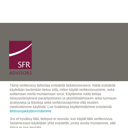
Tämä verkkosivu tallentaa evästeitä tietokoneeseesi. Näitä evästeitä
käytetään kerämään tietoa siitä, miten käytät verkkosivuamme, sekä
SFR Advisors Oy
auttamaan meitä muistamaan sinut. Käytämme näitä tietoja
selauselämyksesi parantamiseen ja yksilöllistämiseen sekä luomaan
advisors@sfr-group.com
analyyseja ja tilastoja sekä verkkosivujemme että muiden
medioidemme käytöstä. Lue lisätietoja käyttämistämme evästeistä
tietosuojakäytännöstämme
Jos et hyväksy tätä, tietojasi ei seurata, kun käytät tätä verkkosivua.
Selaimessasi käytetään yhtä evästettä, jonka avulla muistamme, että
VAT Number 2655360-7
sinua ei saa seurata.