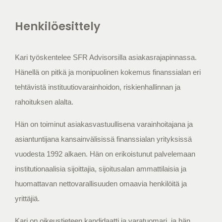
Henkilöesittely
Kari työskentelee SFR Advisorsilla asiakasrajapinnassa.
Hänellä on pitkä ja monipuolinen kokemus finanssialan eri
tehtävistä instituutiovarainhoidon, riskienhallinnan ja
rahoituksen alalta.
Hän on toiminut asiakasvastuullisena varainhoitajana ja
asiantuntijana kansainvälisissä finanssialan yrityksissä
vuodesta 1992 alkaen. Hän on erikoistunut palvelemaan
institutionaalisia sijoittajia, sijoitusalan ammattilaisia ja
huomattavan nettovarallisuuden omaavia henkilöitä ja
yrittäjiä.
Kari on oikeustieteen kandidaatti ja varatuomari, ja hän