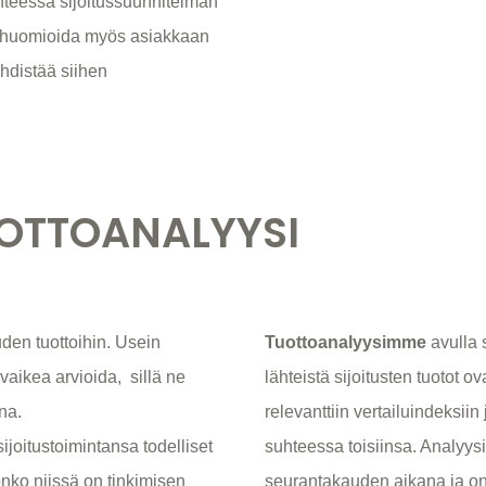
hteessa sijoitussuunnitelman
n huomioida myös asiakkaan
yhdistää siihen
OTTOANALYYSI
uden tuottoihin. Usein
Tuottoanalyysimme
avulla s
vaikea arvioida, sillä ne
lähteistä sijoitusten tuotot 
na.
relevanttiin vertailuindeksiin
sijoitustoimintansa todelliset
suhteessa toisiinsa. Analyys
nko niissä on tinkimisen
seurantakauden aikana ja onk