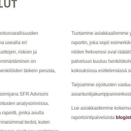
LUT
ijoitusvarallisuuden
Tuotamme asiakkaallemme yksi
na usealla eri
raportin, joka sopii esimerki
ttojen, riskien ja
niiden frekvenssi ovat räätä
 ymmärtäminen on
palveluun kuuluu henkilökoh
enkilöiden tärkein perusta,
kokouksissa esittelemässä sij
Tarjoamme sijoitusten vastuu
 toimijana SFR Advisors
asiantuntijakumppaniverkos
oitusten analysoinnissa.
Lue asiakkaidemme kokemuksi
raportti, jonka avulla
raportointipalveluista
blogis
ennaisimmat tiedot, kuten