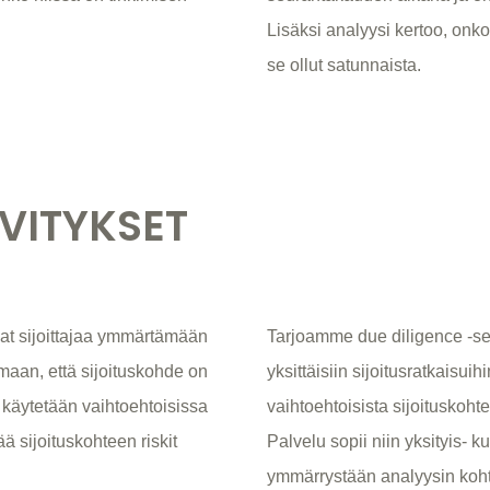
Lisäksi analyysi kertoo, onko
se ollut satunnaista.
LVITYKSET
at sijoittajaa ymmärtämään
Tarjoamme due diligence -sel
maan, että sijoituskohde on
yksittäisiin sijoitusratkaisuih
 käytetään vaihtoehtoisissa
vaihtoehtoisista sijoituskohte
ä sijoituskohteen riskit
Palvelu sopii niin yksityis- ku
ymmärrystään analyysin koht