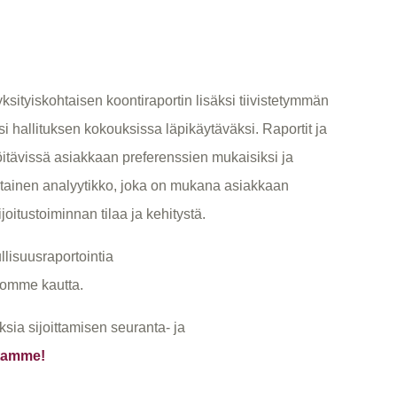
tyiskohtaisen koontiraportin lisäksi tiivistetymmän
ksi hallituksen kokouksissa läpikäytäväksi. Raportit ja
löitävissä asiakkaan preferenssien mukaisiksi ja
tainen analyytikko, joka on mukana asiakkaan
oitustoiminnan tilaa ja kehitystä.
llisuusraportointia
tomme kautta.
a sijoittamisen seuranta- ja
tamme!