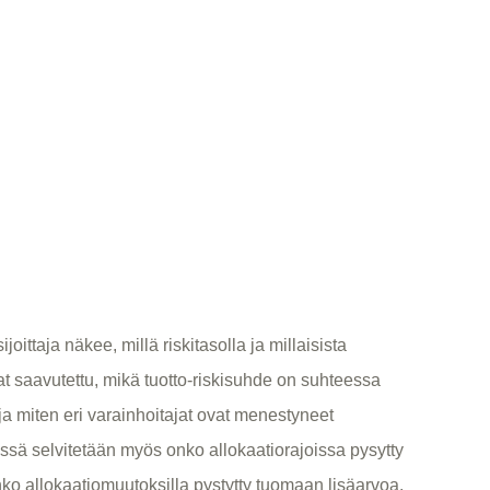
ijoittaja näkee, millä riskitasolla ja millaisista
ovat saavutettu, mikä tuotto-riskisuhde on suhteessa
 ja miten eri varainhoitajat ovat menestyneet
issä selvitetään myös onko allokaatiorajoissa pysytty
o allokaatiomuutoksilla pystytty tuomaan lisäarvoa.