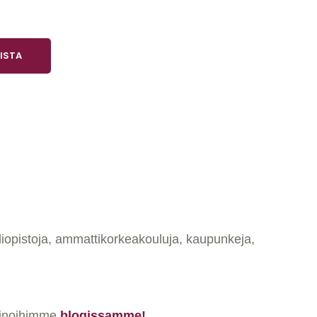
ISTA
 yliopistoja, ammattikorkeakouluja, kaupunkeja,
rinoihimme
blogissamme!