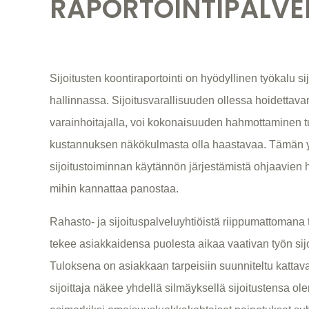
RAPORTOINTIPALVE
Sijoitusten koontiraportointi on hyödyllinen työkalu s
hallinnassa. Sijoitusvarallisuuden ollessa hoidettava
varainhoitajalla, voi kokonaisuuden hahmottaminen tuo
kustannuksen näkökulmasta olla haastavaa. Tämän
sijoitustoiminnan käytännön järjestämistä ohjaavien h
mihin kannattaa panostaa.
Rahasto- ja sijoituspalveluyhtiöistä riippumattomana
tekee asiakkaidensa puolesta aikaa vaativan työn sij
Tuloksena on asiakkaan tarpeisiin suunniteltu kattava 
sijoittaja näkee yhdellä silmäyksellä sijoitustensa ol