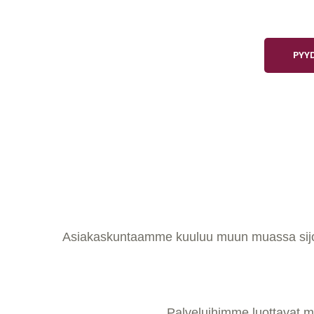
PYY
Asiakaskuntaamme kuuluu muun muassa sijoitusyh
Palveluihimme luottavat m