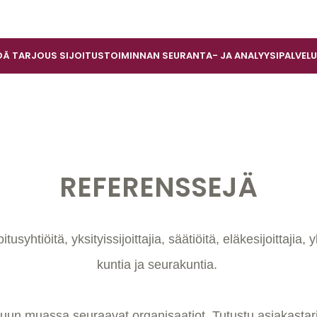
DÄ TARJOUS SIJOITUSTOIMINNAN SEURANTA- JA ANALYYSIPALVELU
REFERENSSEJÄ
tiöitä, yksityissijoittajia, säätiöitä, eläkesijoittajia,
kuntia ja seurakuntia.
uun muassa seuraavat organisaatiot.
Tutustu asiakasta