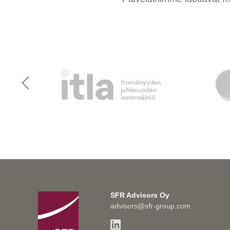
SFR Advisors Oy
advisors@sfr-group.com