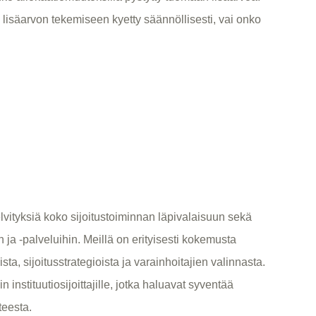
 lisäarvon tekemiseen kyetty säännöllisesti, vai onko
vityksiä koko sijoitustoiminnan läpivalaisuun sekä
in ja -palveluihin. Meillä on erityisesti kokemusta
ista, sijoitusstrategioista ja varainhoitajien valinnasta.
in instituutiosijoittajille, jotka haluavat syventää
eesta.