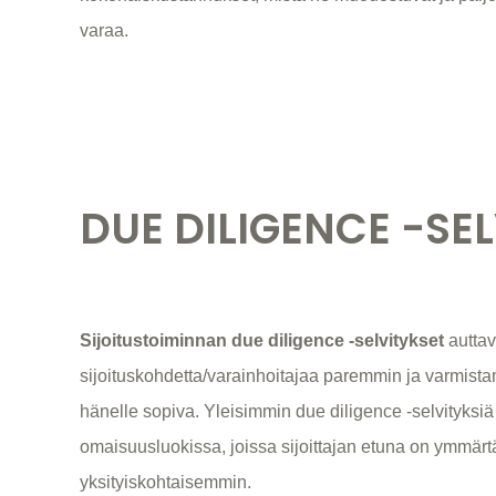
varaa.
DUE DILIGENCE -SE
Sijoitustoiminnan due diligence -selvitykset
auttav
sijoituskohdetta/varainhoitajaa paremmin ja varmista
hänelle sopiva. Yleisimmin due diligence -selvityksiä
omaisuusluokissa, joissa sijoittajan etuna on ymmärtä
yksityiskohtaisemmin.