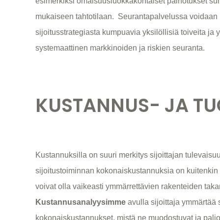
esimerkiksi omaisuusluokkakohtaiset painotukset su
mukaiseen tahtotilaan. Seurantapalvelussa voidaa
sijoitusstrategiasta kumpuavia yksilöllisiä toiveita ja 
systemaattinen markkinoiden ja riskien seuranta.
KUSTANNUS- JA TU
Kustannuksilla on suuri merkitys sijoittajan tulevaisu
sijoitustoiminnan kokonaiskustannuksia on kuitenkin 
voivat olla vaikeasti ymmärrettävien rakenteiden taka
Kustannusanalyysimme
avulla sijoittaja ymmärtää 
kokonaiskustannukset, mistä ne muodostuvat ja paljo